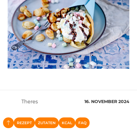
Theres
16. NOVEMBER 2024
REZEPT
ZUTATEN
KCAL
FAQ
NACH OBEN