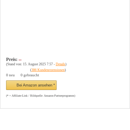
Preis:
--
(Stand von: 15. August 2025 7:57 -
Details
)
(
386 Kundenrezensionen
)
0 neu
0 gebraucht
Bei Amazon ansehen *
(* = Affiliate-Link / Bildquelle: Amazon-Partnerprogramm)