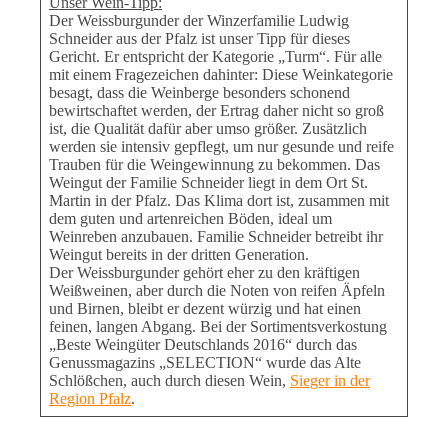
Unser Wein-Tipp:
Der Weissburgunder der Winzerfamilie Ludwig
Schneider aus der Pfalz ist unser Tipp für dieses
Gericht. Er entspricht der Kategorie „Turm“. Für alle
mit einem Fragezeichen dahinter: Diese Weinkategorie
besagt, dass die Weinberge besonders schonend
bewirtschaftet werden, der Ertrag daher nicht so groß
ist, die Qualität dafür aber umso größer. Zusätzlich
werden sie intensiv gepflegt, um nur gesunde und reife
Trauben für die Weingewinnung zu bekommen. Das
Weingut der Familie Schneider liegt in dem Ort St.
Martin in der Pfalz. Das Klima dort ist, zusammen mit
dem guten und artenreichen Böden, ideal um
Weinreben anzubauen. Familie Schneider betreibt ihr
Weingut bereits in der dritten Generation.
Der Weissburgunder gehört eher zu den kräftigen
Weißweinen, aber durch die Noten von reifen Äpfeln
und Birnen, bleibt er dezent würzig und hat einen
feinen, langen Abgang. Bei der Sortimentsverkostung
„Beste Weingüter Deutschlands 2016“ durch das
Genussmagazins „SELECTION“ wurde das Alte
Schlößchen, auch durch diesen Wein,
Sieger in der
Region Pfalz
.