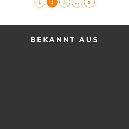
1
2
3
…
9
BEKANNT AUS