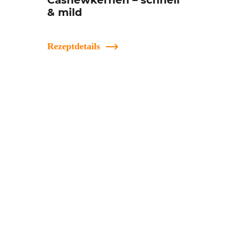
Cashewkernen – schnell
& mild
Rezeptdetails