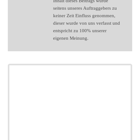
Inhalt dieses Beitrags wurde
seitens unseres Auftraggebers zu
keiner Zeit Einfluss genommen,
dieser wurde von uns verfasst und
entspricht zu 100% unserer
eigenen Meinung.