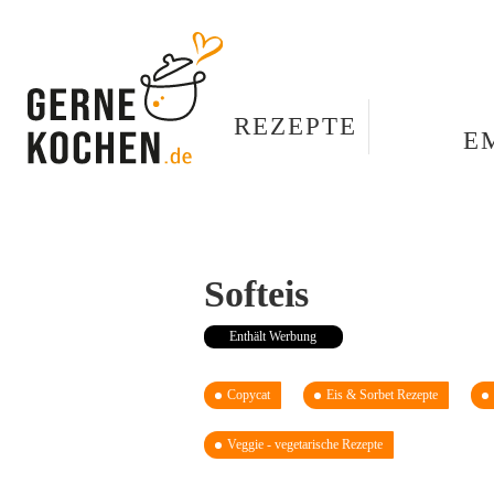
REZEPTE
E
Softeis
Enthält Werbung
Copycat
Eis & Sorbet Rezepte
Veggie - vegetarische Rezepte