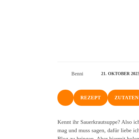
Benni
21. OKTOBER 202
REZEPT
ZUTATEN
NACH OBEN
Kennt ihr Sauerkrautsuppe? Also ich
mag und muss sagen, dafür liebe ich
Blog zu bringen. Aber hiermit holen