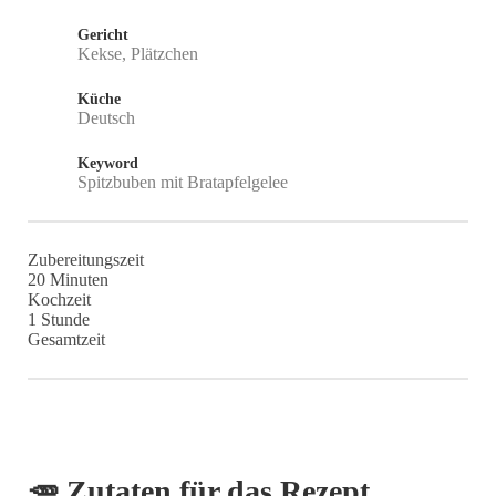
Gericht
Kekse, Plätzchen
Küche
Deutsch
Keyword
Spitzbuben mit Bratapfelgelee
Zubereitungszeit
Minuten
20
Minuten
Kochzeit
Stunde
1
Stunde
Gesamtzeit
🥕 Zutaten für das Rezept