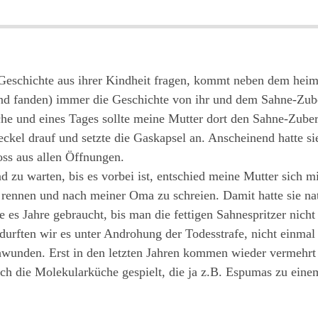
Geschichte aus ihrer Kindheit fragen, kommt neben dem heim
rend fanden) immer die Geschichte von ihr und dem Sahne-Zub
he und eines Tages sollte meine Mutter dort den Sahne-Zuberei
eckel drauf und setzte die Gaskapsel an. Anscheinend hatte si
oss aus allen Öffnungen.
und zu warten, bis es vorbei ist, entschied meine Mutter sich
 rennen und nach meiner Oma zu schreien. Damit hatte sie na
be es Jahre gebraucht, bis man die fettigen Sahnespritzer nic
, durften wir es unter Androhung der Todesstrafe, nicht einma
wunden. Erst in den letzten Jahren kommen wieder vermehrt 
uch die Molekularküche gespielt, die ja z.B. Espumas zu einem