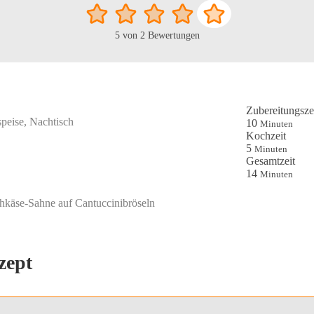
5
von
2
Bewertungen
Zubereitungsze
peise, Nachtisch
Minuten
10
Minuten
Kochzeit
Minuten
5
Minuten
Gesamtzeit
Minuten
14
Minuten
chkäse-Sahne auf Cantuccinibröseln
zept