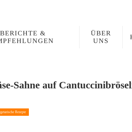
BERICHTE &
ÜBER
MPFEHLUNGEN
UNS
se-Sahne auf Cantuccinibröse
getarische Rezepte