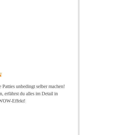
N
e Patties unbedingt selber machen!
 erfährst du alles im Detail in
n WOW-Effekt!