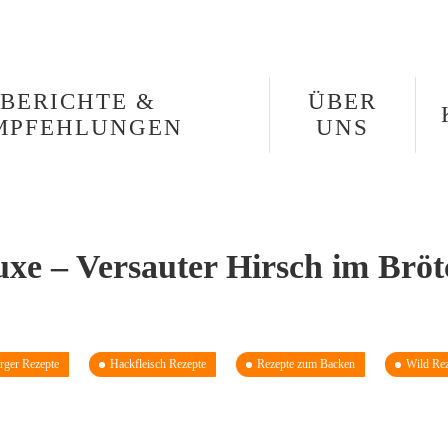
BERICHTE &
ÜBER
MPFEHLUNGEN
UNS
xe – Versauter Hirsch im Bröt
rger Rezepte
Hackfleisch Rezepte
Rezepte zum Backen
Wild Rez