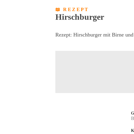
📖 REZEPT
Hirschburger
Rezept: Hirschburger mit Birne un
G
B
K