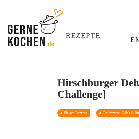
REZEPTE
E
Hirschburger Delu
Challenge]
Fleisch Rezepte
Grillrezepte | BBQ & Bu