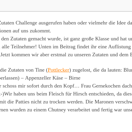
Zutaten Challenge ausgerufen haben oder vielmehr die Idee da
tionen auf uns zukommt.
s den Zutaten gemacht wurde, ist ganz große Klasse und hat u
n alle Teilnehmer! Unten im Beitrag findet ihr eine Auflistun
. Jetzt kommen wir aber erstmal zu unseren Zutaten und dem 
 die Zutaten von Tine (
Pottlecker
) zugelost, die da lauten: B
berlassen) – Appenzeller Käse – Birne
er schoss mir sofort durch den Kopf… Frau Gernekochen dacht
-)Wir haben uns beim Fleisch für Hirsch entschieden, da diese
mit die Patties nicht zu trocken werden. Die Maronen versc
rnen wurden zu einem Chutney verarbeitet und fertig war unse