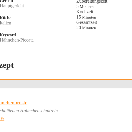
Gericht
Zubereitungszeit
Hauptgericht
Minuten
5
Minuten
Kochzeit
Minuten
15
Minuten
Küche
Gesamtzeit
Italien
Minuten
20
Minuten
Keyword
Hähnchen-Piccata
zept
hnchenbrüste
eschnittenen Hähnchenschnitzeln
05