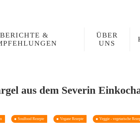
BERICHTE &
ÜBER
MPFEHLUNGEN
UNS
rgel aus dem Severin Einkoch
en
Soulfood Rezepte
Vegane Rezepte
Veggie - vegetarische Reze