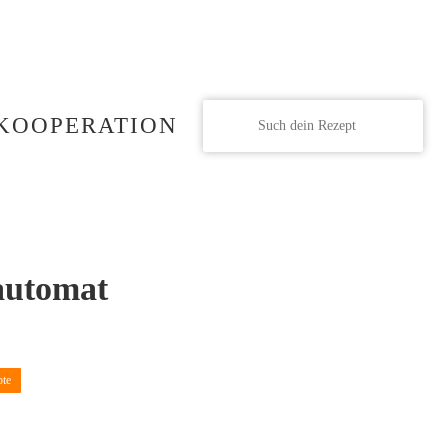
KOOPERATION
automat
pte