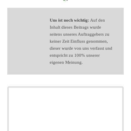
Uns ist noch wichtig:
Auf den
Inhalt dieses Beitrags wurde
seitens unseres Auftraggebers zu
keiner Zeit Einfluss genommen,
dieser wurde von uns verfasst und
entspricht zu 100% unserer
eigenen Meinung.