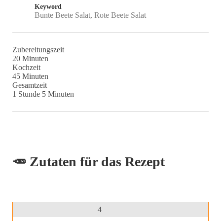
Keyword
Bunte Beete Salat, Rote Beete Salat
Zubereitungszeit
Minuten
20
Minuten
Kochzeit
Minuten
45
Minuten
Gesamtzeit
Stunde
Minuten
1
Stunde
5
Minuten
🥕 Zutaten für das Rezept
4