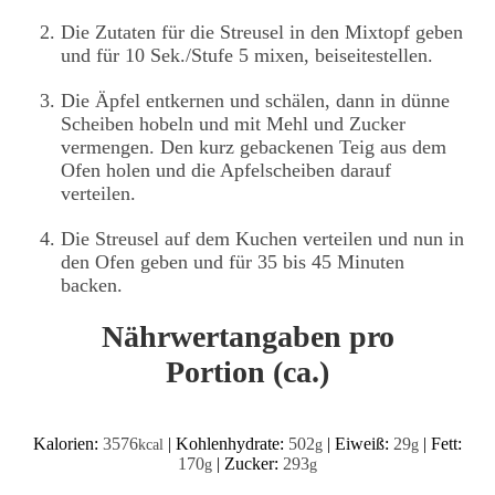
Die Zutaten für die Streusel in den Mixtopf geben
und für 10 Sek./Stufe 5 mixen, beiseitestellen.
Die Äpfel entkernen und schälen, dann in dünne
Scheiben hobeln und mit Mehl und Zucker
vermengen. Den kurz gebackenen Teig aus dem
Ofen holen und die Apfelscheiben darauf
verteilen.
Die Streusel auf dem Kuchen verteilen und nun in
den Ofen geben und für 35 bis 45 Minuten
backen.
Nährwertangaben pro
Portion (ca.)
Kalorien:
3576
|
Kohlenhydrate:
502
|
Eiweiß:
29
|
Fett:
kcal
g
g
170
|
Zucker:
293
g
g